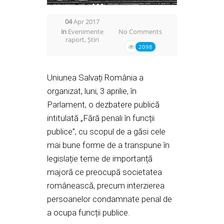
04
Apr 2017
in
Evenimente
No Comments
raport
,
Știri
2098
Uniunea Salvați România a
organizat, luni, 3 aprilie, în
Parlament, o dezbatere publică
intitulată „Fără penali în funcții
publice”, cu scopul de a găsi cele
mai bune forme de a transpune în
legislație teme de importanță
majoră ce preocupă societatea
românească, precum interzierea
persoanelor condamnate penal de
a ocupa funcții publice.