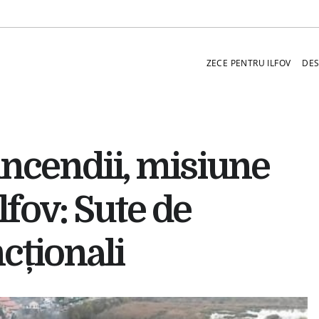
ZECE PENTRU ILFOV
DES
 incendii, misiune
lfov: Sute de
cționali