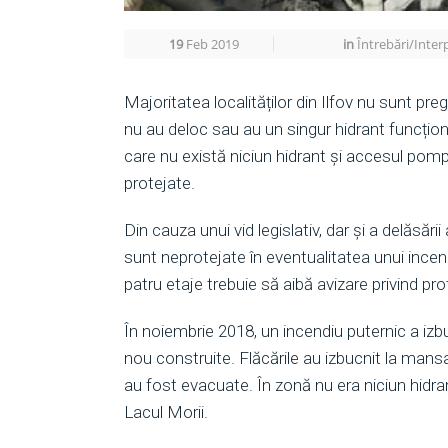
19
Feb 2019
in
Întrebări/Interp
Majoritatea localităților din Ilfov nu sunt preg
nu au deloc sau au un singur hidrant funcțion
care nu există niciun hidrant și accesul pompie
protejate.
Din cauza unui vid legislativ, dar și a delăsării
sunt neprotejate în eventualitatea unui ince
patru etaje trebuie să aibă avizare privind pro
În noiembrie 2018, un incendiu puternic a izb
nou construite. Flăcările au izbucnit la mansar
au fost evacuate. În zonă nu era niciun hidra
Lacul Morii.