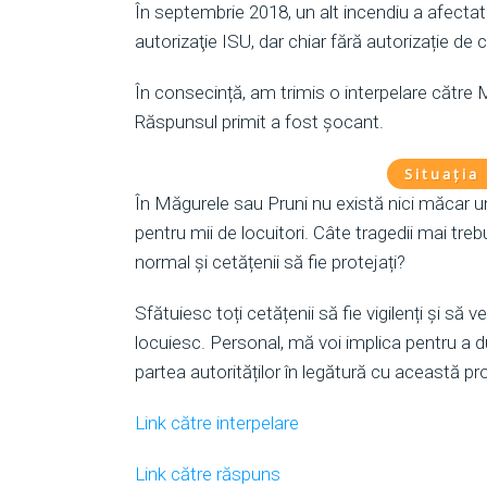
În septembrie 2018, un alt incendiu a afectat 
autorizaţie ISU, dar chiar fără autorizație de 
În consecință, am trimis o interpelare către MA
Răspunsul primit a fost șocant.
Situația 
În Măgurele sau Pruni nu există nici măcar un 
pentru mii de locuitori. Câte tragedii mai trebu
normal și cetățenii să fie protejați?
Sfătuiesc toți cetățenii să fie vigilenți și să v
locuiesc. Personal, mă voi implica pentru a d
partea autorităților în legătură cu această p
Link către interpelare
Link către răspuns