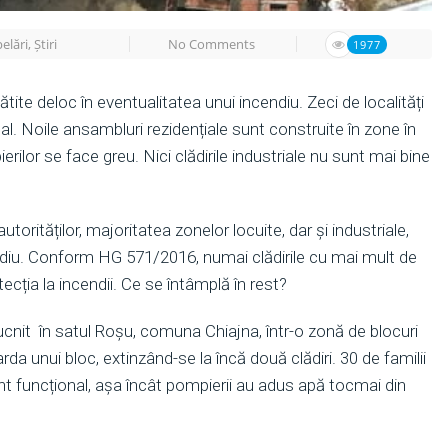
elări
,
Știri
No Comments
1977
ătite deloc în eventualitatea unui incendiu. Zeci de localități
al. Noile ansambluri rezidențiale sunt construite în zone în
rilor se face greu. Nici clădirile industriale nu sunt mai bine
 autorităților, majoritatea zonelor locuite, dar și industriale,
ndiu. Conform HG 571/2016, numai clădirile cu mai mult de
tecția la incendii. Ce se întâmplă în rest?
ucnit în satul Roșu, comuna Chiajna, într-o zonă de blocuri
da unui bloc, extinzând-se la încă două clădiri. 30 de familii
nt funcțional, așa încât pompierii au adus apă tocmai din