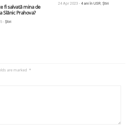
24 Apr 2023 -
4 ani în USR
,
Știri
e fi salvată mina de
la Slănic Prahova?
5 -
Știri
elds are marked
*