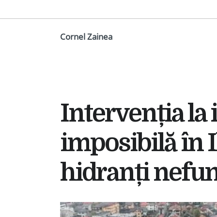
Cornel Zainea
Intervenția la
imposibilă în I
hidranți nefun