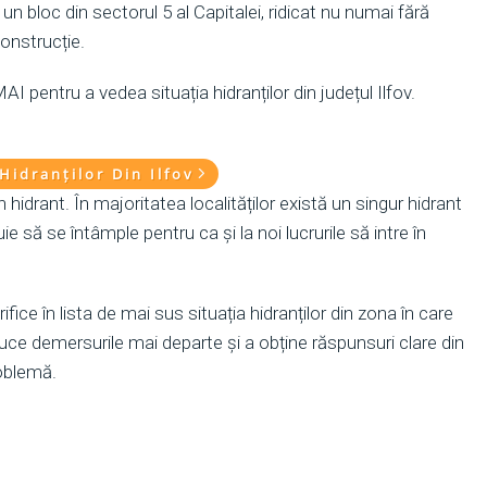
un bloc din sectorul 5 al Capitalei, ridicat nu numai fără
construcție.
I pentru a vedea situația hidranților din județul Ilfov.
Hidranților Din Ilfov
hidrant. În majoritatea localităților există un singur hidrant
ie să se întâmple pentru ca și la noi lucrurile să intre în
erifice în lista de mai sus situația hidranților din zona în care
uce demersurile mai departe și a obține răspunsuri clare din
roblemă.