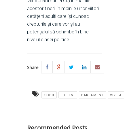
Viitorul României stă în mâinile
acestor tineri, în mâinile unor viitori
cetățeni adulți care își cunosc
drepturile și care vor și au
potențialul să schimbe în bine
nivelul clasei politice.
Share
COPII
LICEENI
PARLAMENT
VIZITA
Recommended Posts