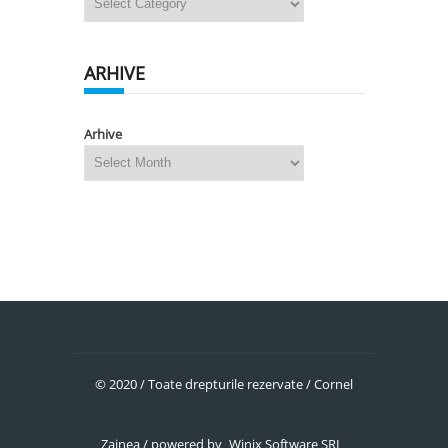
ARHIVE
Arhive
© 2020 / Toate drepturile rezervate / Cornel
Zainea / powered by
Winix Software SRL