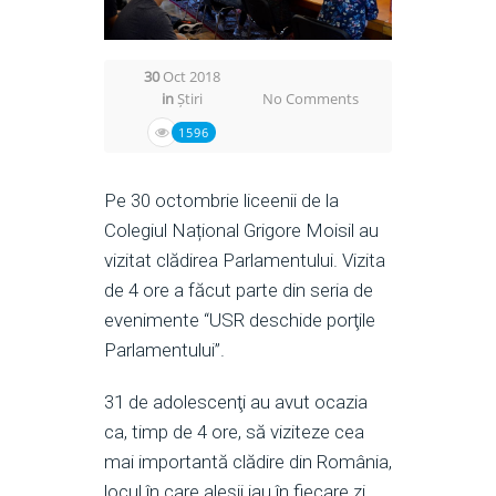
30
Oct 2018
in
Știri
No Comments
1596
Pe 30 octombrie liceenii de la
Colegiul Național Grigore Moisil au
vizitat clădirea Parlamentului. Vizita
de 4 ore a făcut parte din seria de
evenimente “USR deschide porţile
Parlamentului”.
31 de adolescenţi au avut ocazia
ca, timp de 4 ore, să viziteze cea
mai importantă clădire din România,
locul în care aleşii iau în fiecare zi