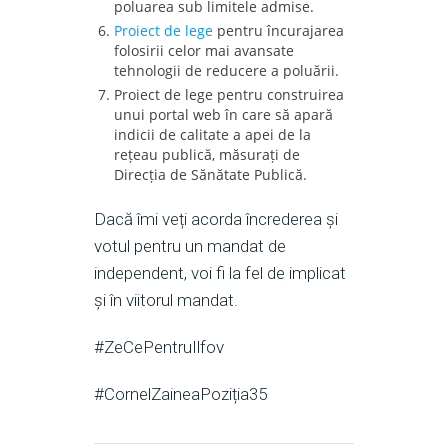
poluarea sub limitele admise.
Proiect de lege
pentru încurajarea
folosirii celor mai avansate
tehnologii de reducere a poluării.
Proiect de lege pentru construirea
unui portal web în care să apară
indicii de calitate a apei de la
rețeau publică, măsurați de
Direcția de Sănătate Publică.
Dacă îmi veți acorda încrederea și
votul pentru un mandat de
independent, voi fi la fel de implicat
și în viitorul mandat.
#ZeCePentruIlfov
#CornelZaineaPoziția35