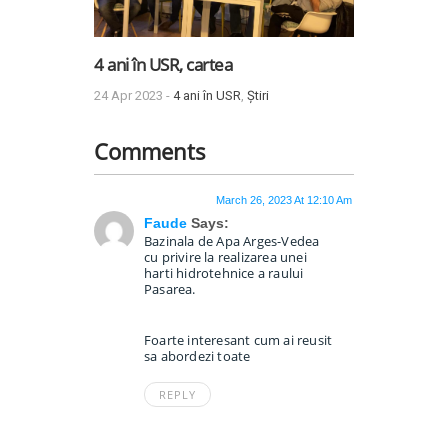
4 ani în USR, cartea
24 Apr 2023 -
4 ani în USR
,
Știri
Comments
March 26, 2023 At 12:10 Am
Faude
Says:
Bazinala de Apa Arges-Vedea
cu privire la realizarea unei
harti hidrotehnice a raului
Pasarea.
Foarte interesant cum ai reusit
sa abordezi toate
REPLY