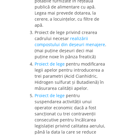
potabile furnizate în rețeaua
publică de alimentare cu apă.
Legea mai prevede dotarea, la
cerere, a locuințelor, cu filtre de
apă.
Proiect de lege privind crearea
cadrului necesar
realizării
compostului din deșeuri menajere
.
(mai puține deșeuri deci mai
puține noxe în pânza freatică)
Proiect de lege
pentru modificarea
legii apelor pentru introducerea a
trei parametri (Acid Cianhidric,
Hidrogen sulfurat și Butadienă) în
măsurarea calității apelor.
Proiect de lege
pentru
suspendarea activității unui
operator economic dacă a fost
sancționat cu trei contravenții
consecutive pentru încălcarea
legislației privind calitatea aerului,
până la data la care se reduce