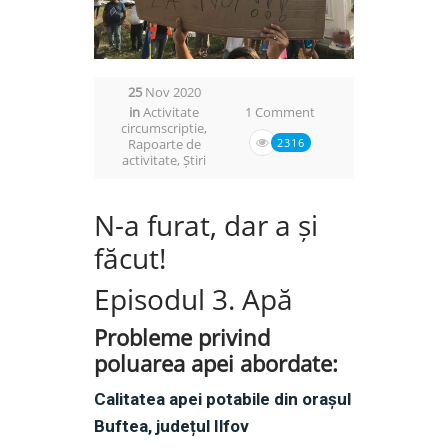
25
Nov 2020
in
Activitate
1 Comment
circumscriptie
,
Rapoarte de
2316
activitate
,
Știri
N-a furat, dar a și
făcut!
Episodul 3. Apă
Probleme privind
poluarea apei abordate:
Calitatea apei potabile din orașul
Buftea, județul Ilfov