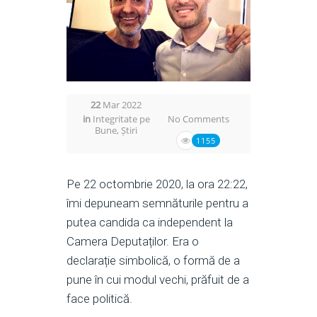
22
Mar 2022
in
Integritate pe
No Comments
Bune
,
Știri
1155
Pe 22 octombrie 2020, la ora 22:22,
îmi depuneam semnăturile pentru a
putea candida ca independent la
Camera Deputaților. Era o
declarație simbolică, o formă de a
pune în cui modul vechi, prăfuit de a
face politică.