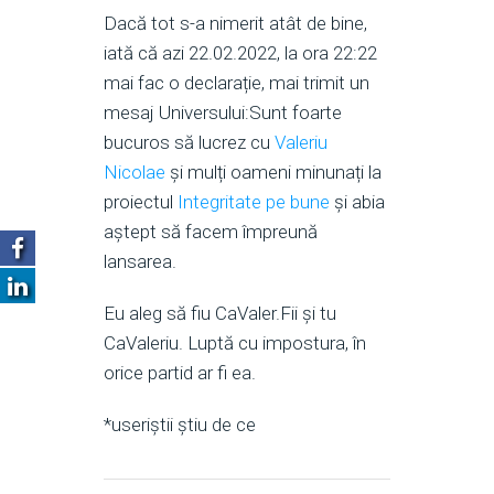
Dacă tot s-a nimerit atât de bine,
iată că azi 22.02.2022, la ora 22:22
mai fac o declarație, mai trimit un
mesaj Universului:Sunt foarte
bucuros să lucrez cu
Valeriu
Nicolae
și mulți oameni minunați la
proiectul
Integritate pe bune
și abia
aștept să facem împreună
lansarea.
Eu aleg să fiu CaValer.Fii și tu
CaValeriu. Luptă cu impostura, în
orice partid ar fi ea.
*useriștii știu de ce