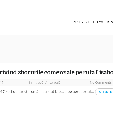
ZECE PENTRU ILFOV
DES
privind zborurile comerciale pe ruta Lisa
17
in
Întrebări/Interpelări
No Comments
17 zeci de turiști români au stat blocați pe aeroportul...
CITEṢTE