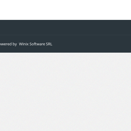
 powered by
Winix Software SRL