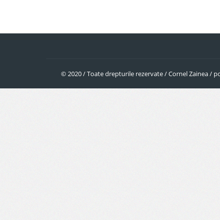
© 2020 / Toate drepturile rezervate / Cornel Zainea /