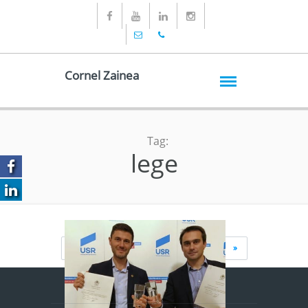
Cornel Zainea
Tag:
lege
Page 1 of 3
1
2
3
»