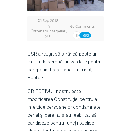
21
Sep 2018
in
No Comments
Întrebări/Interpelări
,
Știri
1693
USR a reușit să strângă peste un
milion de semnături validate pentru
campania Fără Penali în Funcții
Publice.
OBIECTIVUL nostru este
modificarea Constituției pentru a
interzice persoanelor condamnate
penal și care nu s-au reabilitat să
candideze pentru funcții publice
alese. Pentru asta aveam nevoie