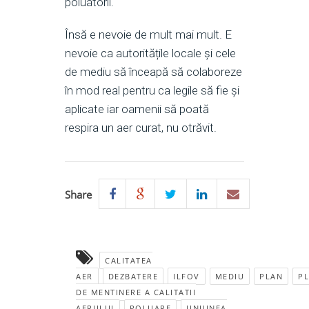
poluatorii.
Însă e nevoie de mult mai mult. E
nevoie ca autoritățile locale și cele
de mediu să înceapă să colaboreze
în mod real pentru ca legile să fie și
aplicate iar oamenii să poată
respira un aer curat, nu otrăvit.
Share
CALITATEA
AER
DEZBATERE
ILFOV
MEDIU
PLAN
P
DE MENTINERE A CALITATII
AERULUI
POLUARE
UNIUNEA