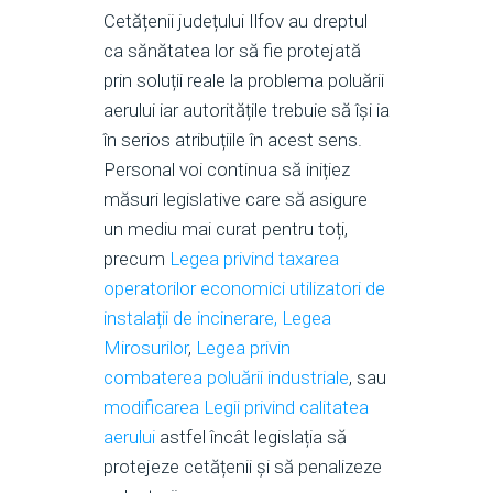
Cetățenii județului Ilfov au dreptul
ca sănătatea lor să fie protejată
prin soluții reale la problema poluării
aerului iar autoritățile trebuie să își ia
în serios atribuțiile în acest sens.
Personal voi continua să inițiez
măsuri legislative care să asigure
un mediu mai curat pentru toți,
precum
Legea privind taxarea
operatorilor economici utilizatori de
instalații de incinerare,
Legea
Mirosurilor
,
Legea privin
combaterea poluării industriale
, sau
modificarea Legii privind calitatea
aerului
astfel încât legislația să
protejeze cetățenii și să penalizeze