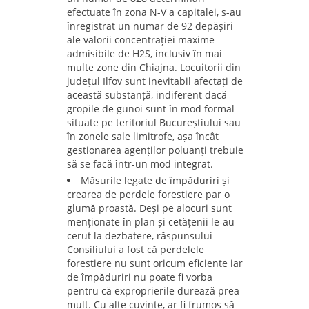
efectuate în zona N-V a capitalei, s-au
înregistrat un numar de 92 depășiri
ale valorii concentrației maxime
admisibile de H2S, inclusiv în mai
multe zone din Chiajna. Locuitorii din
județul Ilfov sunt inevitabil afectați de
această substanță, indiferent dacă
gropile de gunoi sunt în mod formal
situate pe teritoriul Bucureștiului sau
în zonele sale limitrofe, așa încât
gestionarea agenților poluanți trebuie
să se facă într-un mod integrat.
Măsurile legate de împăduriri și
crearea de perdele forestiere par o
glumă proastă. Deși pe alocuri sunt
menționate în plan și cetățenii le-au
cerut la dezbatere, răspunsului
Consiliului a fost că perdelele
forestiere nu sunt oricum eficiente iar
de împăduriri nu poate fi vorba
pentru că exproprierile durează prea
mult. Cu alte cuvinte, ar fi frumos să