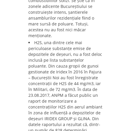
combustibililor solizi. Se știe că în
zonele adicente Bucureștiului se
construiește intens, șantierele
ansamblurilor rezidențiale fiind o
mare sursă de poluare. Totuși,
acestea nu au fost nici măcar
menționate.
H2S, una dintre cele mai
periculoase substanțe emise de
depozitele de deșeuri, nu a fost deloc
inclusă pe lista substanțelor
poluante. Din cauza gropii de gunoi
gestionate de Iridex în 2016 în Pajura
– Bucureștii Noi au fost înregistrate
concentrații de H2S de 44 mg/m3, iar
în Militari, de 72 mg/m3. În data de
23.08.2017, ANPM a făcut public un
raport de monitorizare a
concentrațiilor H2S din aerul ambiant
în zona de influență a depozitelor de
deșeuri IRIDEX GROUP și GLINA. Din
datele raportului a rezultat că, dintr-
un număr de 828 determinări