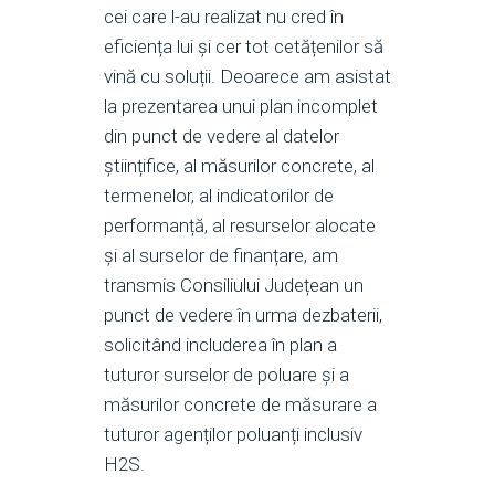
cei care l-au realizat nu cred în
eficiența lui și cer tot cetățenilor să
vină cu soluții. Deoarece am asistat
la prezentarea unui plan incomplet
din punct de vedere al datelor
științifice, al măsurilor concrete, al
termenelor, al indicatorilor de
performanță, al resurselor alocate
și al surselor de finanțare, am
transmis Consiliului Județean un
punct de vedere în urma dezbaterii,
solicitând includerea în plan a
tuturor surselor de poluare și a
măsurilor concrete de măsurare a
tuturor agenților poluanți inclusiv
H2S.