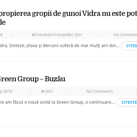
ropierea gropii de gunoi Vidra nu este pota
le
18
in
Întrebări/Interpelări
,
Știri
No Commen
idra, Sintești, Jilava și Berceni suferă de mai mulţi ani din...
CITE
 Green Group – Buzău
p 2018
in
Știri
No Comments
e am făcut o nouă vizită la Green Group, o continuare...
CITEṢTE