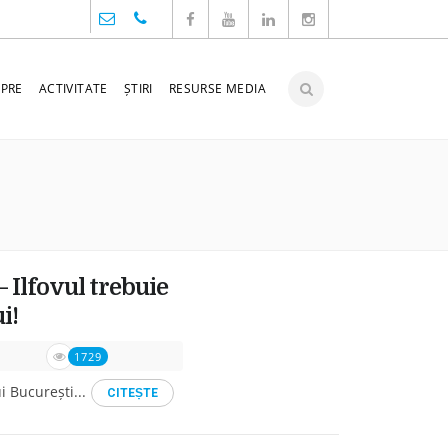
PRE
ACTIVITATE
ȘTIRI
RESURSE MEDIA
– Ilfovul trebuie
i!
1729
i București...
CITEṢTE