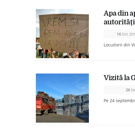
Apa din ap
autorități
16
Oct 20
Locuitorii din V
Vizită la
26
Se
Pe 24 septembri