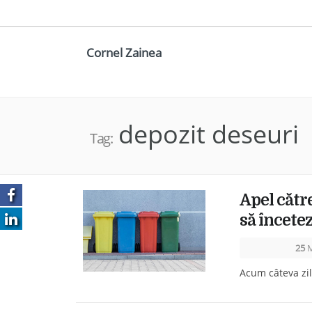
Cornel Zainea
depozit deseuri
Tag:
Apel către
să încetez
25
M
Acum câteva zil