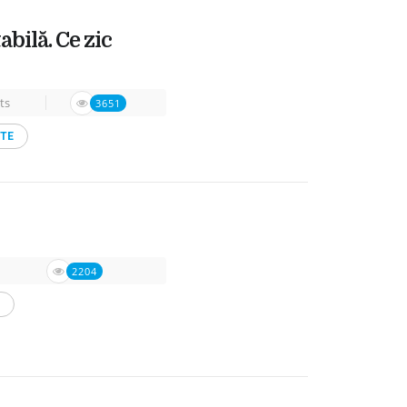
bilă. Ce zic
ts
3651
ṢTE
2204