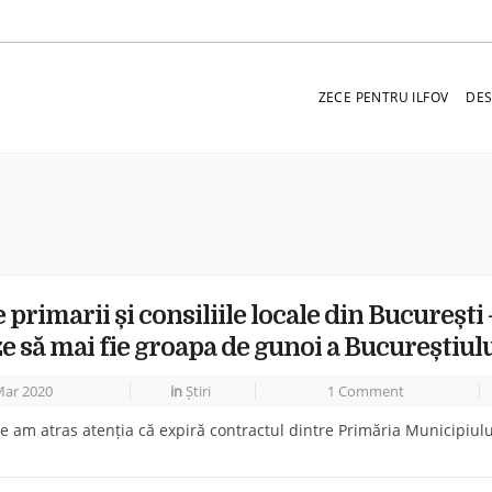
ZECE PENTRU ILFOV
DES
 primarii și consiliile locale din București 
e să mai fie groapa de gunoi a Bucureștiulu
ar 2020
in
Știri
1 Comment
e am atras atenția că expiră contractul dintre Primăria Municipiulu