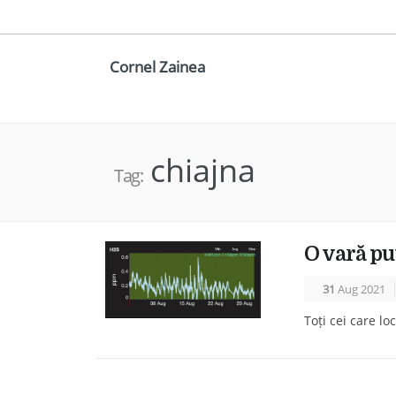
Cornel Zainea
chiajna
Tag:
O vară pu
31
Aug 2021
Toți cei care l