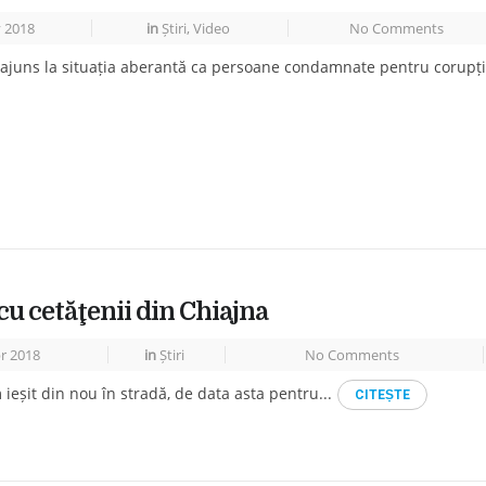
 2018
in
Știri
,
Video
No Comments
ajuns la situația aberantă ca persoane condamnate pentru corupți
cu cetăţenii din Chiajna
r 2018
in
Știri
No Comments
am ieșit din nou în stradă, de data asta pentru...
CITEṢTE