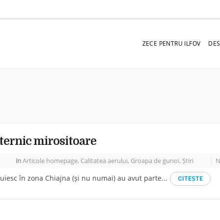
ZECE PENTRU ILFOV
DES
ternic mirositoare
in
Articole homepage
,
Calitatea aerului
,
Groapa de gunoi
,
Știri
N
ocuiesc în zona Chiajna (și nu numai) au avut parte...
CITEṢTE