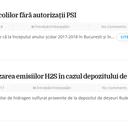
colilor fără autorizații PSI
18
in
Întrebări/Interpelări
No Comments
 că la începutul anului școlar 2017-2018 în București și în...
CIT
area emisiilor H2S în cazul depozitului de
17
in
Întrebări/Interpelări
No Comments
lor de hidrogen sulfurat provenite de la depozitul de deșeuri Rude