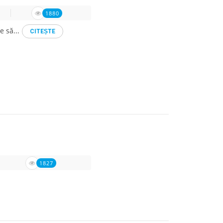
1880
e să...
CITEṢTE
1827