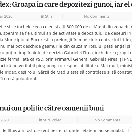
ex: Groapa în care depozitezi gunoi, iar el
r 2020
in
Știri
No Comments
le și se încheie ceea ce eu și alți 800.000 de cetățeni din zona de n
, sperăm să fie ultimul an de activitate a depozitului de deșeuri Iri
a Municipiului București a prelungit în mod cinic contractul Iridex
nu mai pot deschide geamurile din cauza mirosului pestilențial și
 cu puțin timp înainte de decizia Gabrielei Firea, închiderea gropii 
zie fermă, iată că PSD, prin Primarul General Gabriela Firea, și PNL
ractică un veritabil ping-pong cu responsabilitatea. Mai mult, minis
de Iridex, deși rolul Gărzii de Mediu este să controleze și să constat
îi oferă poluatorul.
nui om politic către oamenii buni
2020
in
Știri
,
Video
No Comments
de Ilfov, am fost prezent peste tot unde cetățenii au semnalat...