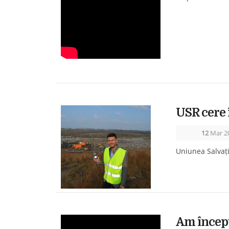
USR cere 
12
Mar 2
Uniunea Salvați
Am începu