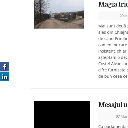
Magia Irid
20
Ma
Mai sunt două zi
ales din Chiajna
de când Primări
oamenilor care 
insistent, chiar
așteptam o deci
Costel Alexe, p
cifre furnizate 
de bun ceea ce 
Mesajul u
07
Mar 
Ca parlamentar 