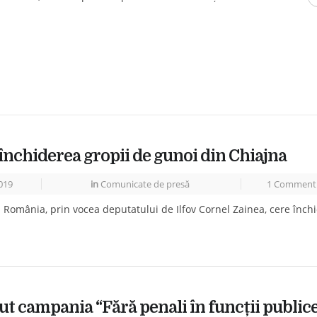
închiderea gropii de gunoi din Chiajna
019
in
Comunicate de presă
1 Comment
 România, prin vocea deputatului de Ilfov Cornel Zainea, cere închi
t campania “Fără penali în funcții public