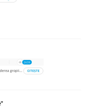
2639
derea gropii...
CITEṢTE
e”