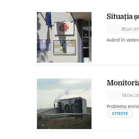
Situația ș
25
Jan 20
Având în vedere
Monitoriz
13
Dec 20
Problema emisii
CITEṢTE