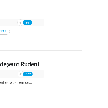
1861
EṢTE
 deşeuri Rudeni
1907
ni este extrem de...