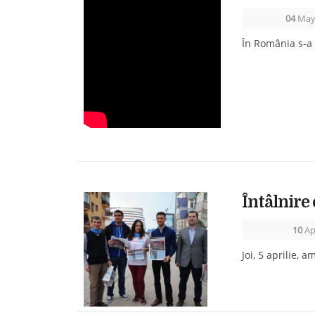
04
May
În România s-a 
Întâlnire 
10
Ap
Joi, 5 aprilie, 