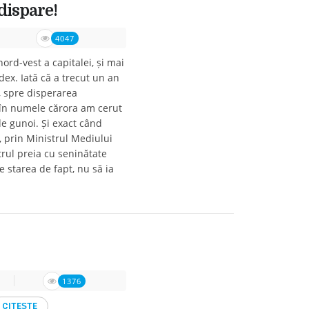
 dispare!
4047
ord-vest a capitalei, și mai
dex. Iată că a trecut un an
, spre disperarea
 în numele cărora am cerut
de gunoi. Și exact când
, prin Ministrul Mediului
trul preia cu seninătate
e starea de fapt, nu să ia
1376
CITEṢTE